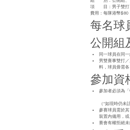
組　　別：公開組、
項　　目：男子雙打
費用：每隊港幣$8
每名球
公開組
同一球員在同一
男雙賽事雙打／
料，球員毋需各
參加資
參加者必須為「
（*如現時仍未
參賽球員需於其
裝置內備用，或
賽會有權拒絕未