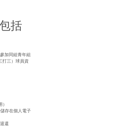
包括
參加同組青年組
三打三）球員資
用）
，儲存在個人電子
退還