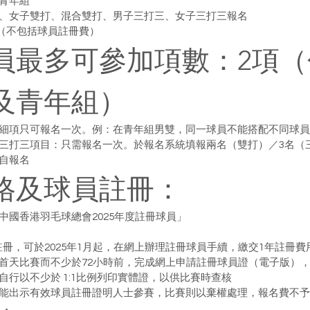
青年組
、女子雙打、混合雙打、男子三打三、女子三打三報名
0（不包括球員註冊費）
員最多可參加項數：2項（
及青年組）
細項只可報名一次。例：在青年組男雙，同一球員不能搭配不同球員
三打三項目：只需報名一次。於報名系統填報兩名（雙打）／3名（
自報名
格及球員註冊：
中國香港羽毛球總會2025年度註冊球員」
註冊，可於2025年1月起，在網上辦理註冊球員手續，繳交1年註冊費
首天比賽而不少於72小時前，完成網上申請註冊球員證（電子版）
自行以不少於 1:1比例列印實體證，以供比賽時查核
能出示有效球員註冊證明人士參賽，比賽則以棄權處理，報名費不予