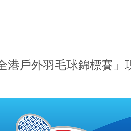
25全港戶外羽毛球錦標賽」