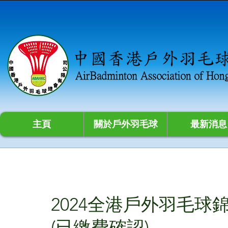
主頁
關於戶外羽毛球
最新消息
2024全港戶外羽毛球錦
(已繳費確認)