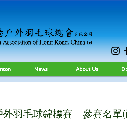
nton
News
About Us
D
港戶外羽毛球錦標賽 – 參賽名單