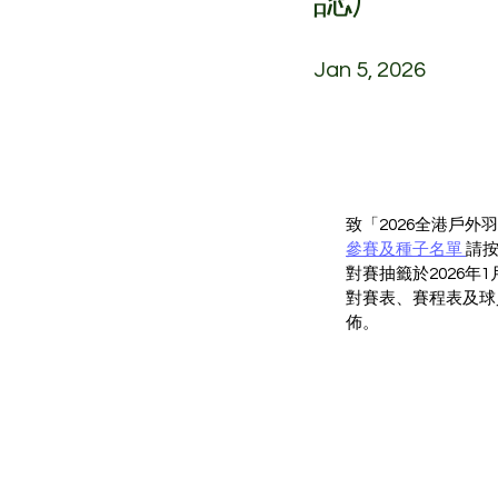
Jan 5, 2026
致「2026全港戶外
參賽及種子名單 
請
對賽抽籤於2026年
對賽表、賽程表及球
佈。