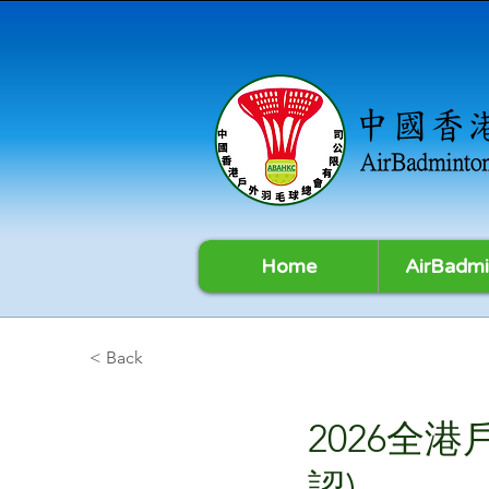
Home
AirBadmi
< Back
2026全
認)