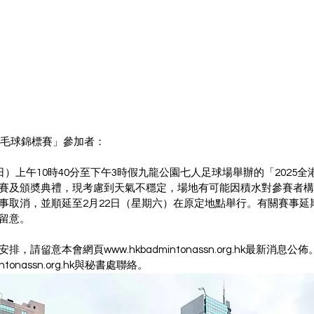
羽毛球錦標賽」參加者：
日）上午10時40分至下午3時假九龍公園七人足球場舉辦的「2025
賽及頒奬典禮，現考慮到天氣不穩定，場地有可能因積水對參賽者構
事取消，並順延至2月22日（星期六）在原定地點舉行。有關賽事延
留意。
，請留意本會網頁www.hkbadmintonassn.org.hk最新消息
tonassn.org
.hk與秘書處聯絡。