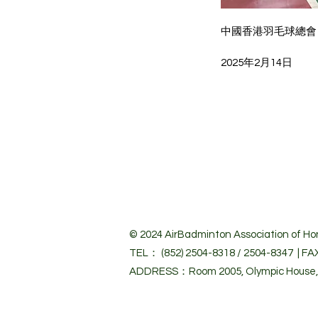
中國香港羽毛球總會
2025年2月14日
© 2024 Air
Badminton Association of Hon
TEL： (852) 2504-8318 / 2504-8347 | FA
ADDRESS：Room 2005, Olympic House, 1