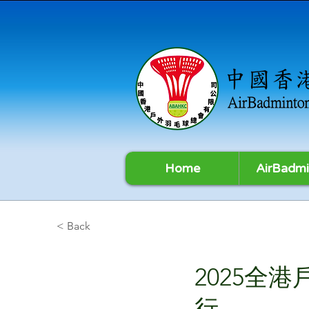
Home
AirBadmi
< Back
2025全
行