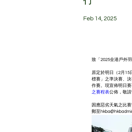
Feb 14, 2025
致「2025全港戶外
原定於明日（2月15
標賽」之準決賽、決
作賽。現宣佈明日賽
之賽程表
公佈，敬請
因應惡劣天氣之比賽安排
郵至hkba@hkbadmin