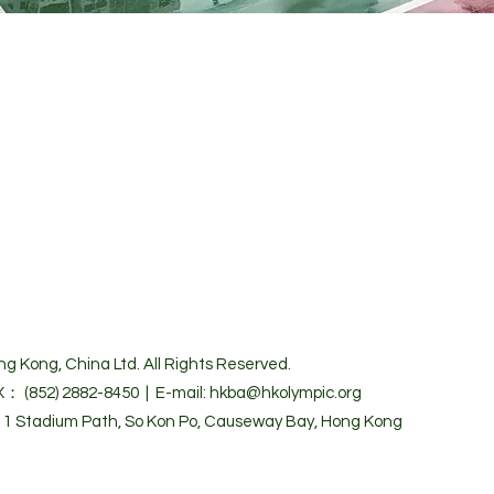
g Kong, China Ltd. All Rights Reserved.
X： (852) 2882-8450 | E-mail: hkba@hkolympic.org
 Stadium Path, So Kon Po, Causeway Bay, Hong Kong