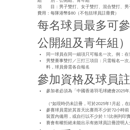
組　　別：公開組、青年組
項　　目：男子雙打、女子雙打、混合雙打、男
費用：每隊港幣$80（不包括球員註冊費）
每名球員最多可參
公開組及青年組
同一球員在同一細項只可報名一次。例：在
男雙賽事雙打／三打三項目：只需報名一次
料，球員毋需各自報名
參加資格及球員
參加者必須為「中國香港羽毛球總會2025
（*如現時仍未註冊，可於2025年1月起
參賽球員需於其首天比賽而不少於72小時
裝置內備用，或自行以不少於 1:1比例列
賽會有權拒絕未能出示有效球員註冊證明人