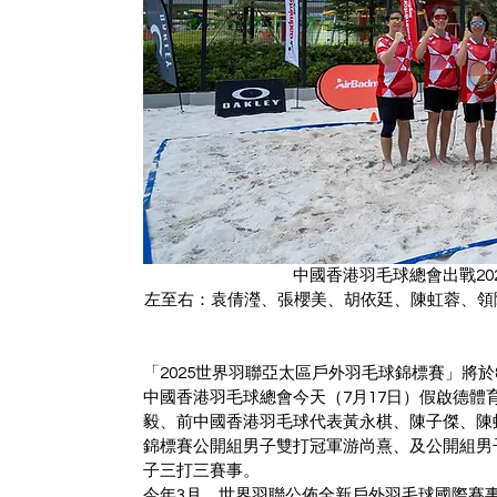
中國香港羽毛球總會出戰20
左至右：袁倩瀅、張櫻美、胡依廷、陳虹蓉、領
「2025世界羽聯亞太區戶外羽毛球錦標賽」將於
中國香港羽毛球總會今天（7月17日）假啟德
毅、前中國香港羽毛球代表黃永棋、陳子傑、陳虹
錦標賽公開組男子雙打冠軍游尚熹、及公開組男
子三打三賽事。
今年3月，世界羽聯公佈全新戶外羽毛球國際賽