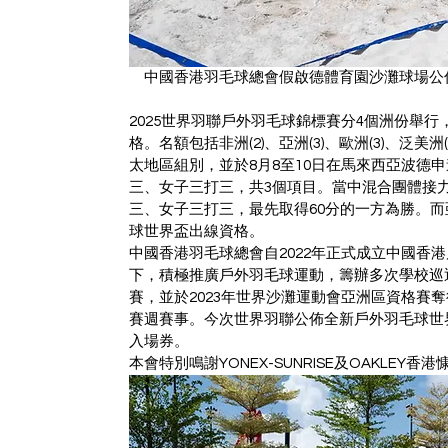
中國香港羽毛球總會假啟德體育園沙灘球場公佈
2025世界羽聯戶外羽毛球錦標賽分4個洲份舉
格。名額包括非洲(2)、亞洲(3)、歐洲(3)、泛
太地區組別，並於8月8至10日在馬來西亞波德
三、女子三打三，共3個項目。當中混合團體接
三、女子三打三，最先取得60分的一方為勝。
球世界盃出線資格。
中國香港羽毛球總會自2022年正式成立中國香
下，積極推廣戶外羽毛球運動，籌辦多次學校巡
賽，並於2023年世界沙灘運動會亞洲區資格賽
賽週賽事。今次世界羽聯公佈全新戶外羽毛球世
入場券。
本會特別鳴謝YONEX-SUNRISE及OAKLEY香