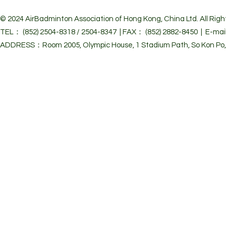
© 2024 Air
Badminton Association of Hong Kong, China Ltd. All Righ
TEL： (852) 2504-8318 / 2504-8347 | FAX： (852) 2882-8450 | E-mai
ADDRESS：Room 2005, Olympic House, 1 Stadium Path, So Kon Po