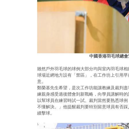
中國香港羽毛球總會
雖然戶外羽毛球的球例大部分均與室內羽毛球相
球場近網地方設有「禁區」，在工作坊上引用早
意。
鄭榮基先生希望，是次工作坊能讓教練及裁判盡
練親身感受過後體會到新戰略，向學員講解時的
以幫球員在練習時試一試。裁判當然要熟悉球例
不懂解決。」他提醒裁判要特別留意球員有否踩
續擊球。