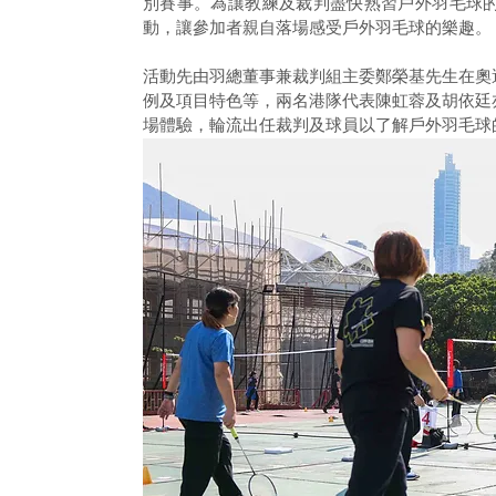
別賽事。為讓教練及裁判盡快熟習戶外羽毛球
動，讓參加者親自落場感受戶外羽毛球的樂趣。
活動先由羽總董事兼裁判組主委鄭榮基先生在奧
例及項目特色等，兩名港隊代表陳虹蓉及胡依廷
場體驗，輪流出任裁判及球員以了解戶外羽毛球