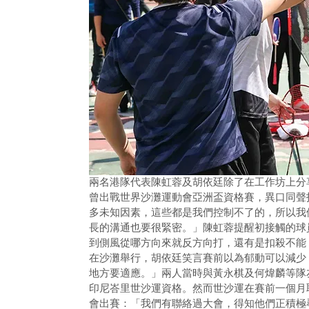
兩名港隊代表陳虹蓉及胡依廷除了在工作坊上分
曾出戰世界沙灘運動會亞洲盃資格賽，異口同聲
多未知因素，這些都是我們控制不了的，所以我
長的溝通也要很緊密。」陳虹蓉提醒初接觸的球
到側風從哪方向來就反方向打，還有是扣殺不能
在沙灘舉行，胡依廷笑言賽前以為郁動可以減少
地方要適應。」兩人當時與黃永棋及何煒麟等隊
印尼峇里世沙運資格。然而世沙運在賽前一個月
會出賽：「我們有聯絡過大會，得知他們正積極