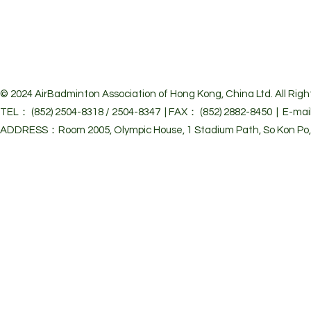
© 2024 Air
Badminton Association of Hong Kong, China Ltd. All Righ
TEL： (852) 2504-8318 / 2504-8347 | FAX： (852) 2882-8450 | E-mai
ADDRESS：Room 2005, Olympic House, 1 Stadium Path, So Kon Po