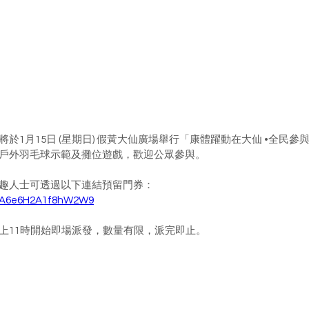
於1月15日 (星期日) 假黃大仙廣場舉行「康體躍動在大仙 •全民參
戶外羽毛球示範及攤位遊戲，歡迎公眾參與。
趣人士可透過以下連結預留門券：
/a9A6e6H2A1f8hW2W9
上11時開始即場派發，數量有限，派完即止。