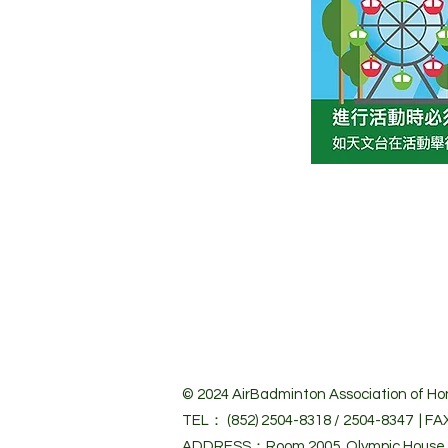
© 2024 Air
Badminton Association of Hon
TEL： (852) 2504-8318 / 2504-8347 | FA
ADDRESS：Room 2005, Olympic House, 1