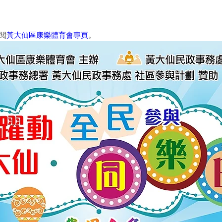
閱
黃大仙區康樂體育會專頁
。