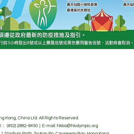
g Kong, China Ltd. All Rights Reserved.
X： (852) 2882-8450 | E-mail: hkba@hkolympic.org
 Stadium Path, So Kon Po, Causeway Bay, Hong Kong