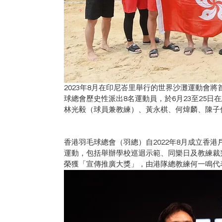
2023年8月在印尼峇里舉行的世界沙灘運動會
球總會歷史性派出8名運動員，於6月23至25
林光毅（球員兼教練）、黃永棋、何煒麟、陳子
香港羽毛球總會（羽總）自2022年8月成立香
運動，包括舉辦學校巡迴示範、同樂日及教練裁
榮獲「宣傳推廣大獎」，由港隊總教練何一鳴代