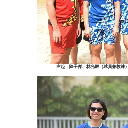
左起：陳子傑、林光毅（球員兼教練