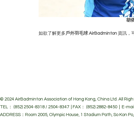
胡
如欲了解更多
戶外羽毛球
AirBadminton
 資訊，
© 2024 Air
Badminton Association of Hong Kong, China Ltd. All Righ
TEL： (852) 2504-8318 / 2504-8347 | FAX： (852) 2882-8450 | E-mai
ADDRESS：Room 2005, Olympic House, 1 Stadium Path, So Kon Po