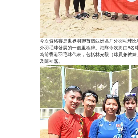
今次資格賽是世界羽聯首個亞洲區戶外羽毛球比
外羽毛球發展的一個里程碑。港隊今次將由8名
為前香港羽毛球代表，包括林光毅（球員兼教練
及陳祉嘉。