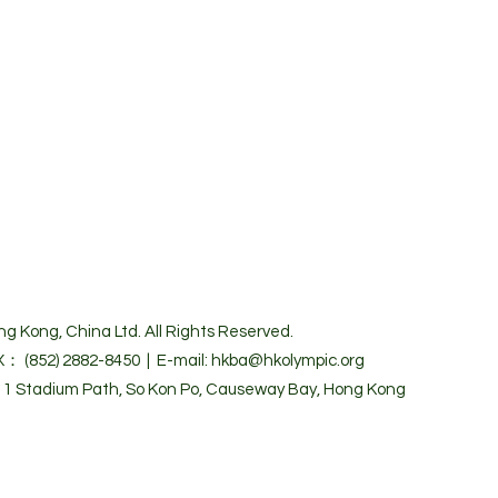
g Kong, China Ltd. All Rights Reserved.
X： (852) 2882-8450 | E-mail: hkba@hkolympic.org
 Stadium Path, So Kon Po, Causeway Bay, Hong Kong