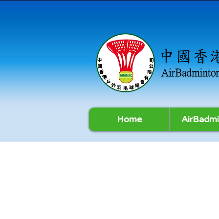
Home
AirBadmi