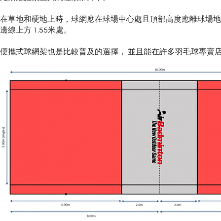
在草地和硬地上時，球網應在球場中心處且頂部高度應離球場地面 
邊線上方 1.55米處。
便攜式球網架也是比較普及的選擇， 並且能在許多羽毛球專賣