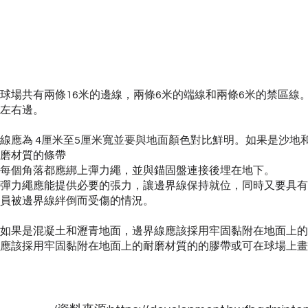
球場共有兩條16米的邊線，兩條6米的端線和兩條6米的禁區線
左右邊。
線應為 4厘米至5厘米寬並要與地面顏色對比鮮明。如果是沙地
磨材質的條帶
每個角落都應綁上彈力繩，並與錨固盤連接後埋在地下。
彈力繩應能提供必要的張力，讓邊界線保持就位，同時又要具有
員被邊界線絆倒而受傷的情況。
如果是混凝土和瀝青地面，邊界線應該採用牢固黏附在地面上的
應該採用牢固黏附在地面上的耐磨材質的的膠帶或可在球場上畫