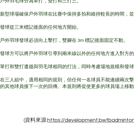
戶外羽毛球分為單打，雙打和三打三。
新型球場確保戶外羽球在比賽中保持多拍和維持較長的時間，
發球從三米標記後面的任何地方開始。
戶外羽球發球必須向上擊打，雙腳在 3m 標記後面固定不動。
發球方可以將戶外羽球引導到兩米線以外的任何地方進入對方的
單打和雙打遵循與羽毛球相同的打法，同時考慮場地規模和發球
在三人組中，適用相同的規則，但任何一名球員不能連續兩次撃
的其他球員接下一次的回傳。本規則將促使更多的球員場上移動
(​​資料來源:
https://development.bwfbadminto