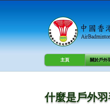
主頁
關於戶外
​什麼是戶外羽