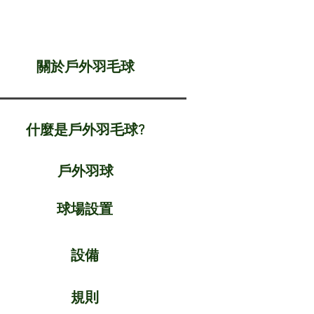
​關於戶外羽毛球
什麼是戶外羽毛球?
戶外羽球
球場設置
設備
規則